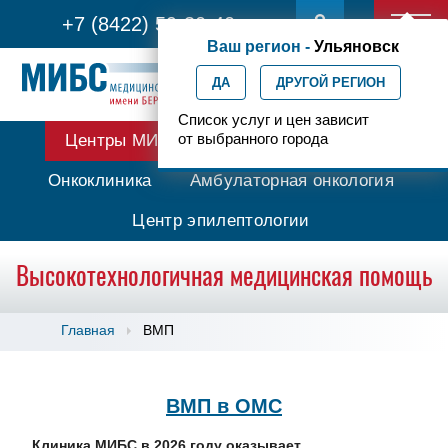
+7 (8422) 59-30-40
Ваш регион -
Ульяновск
ДА
ДРУГОЙ РЕГИОН
Список услуг и цен зависит
от выбранного города
Центры МИБС
Протонная терапия
Онкоклиника
Амбулаторная онкология
Центр эпилептологии
Высокотехнологичная медицинская помощь
Главная
ВМП
ВМП в ОМС
Клиника МИБС в 2026 году оказывает