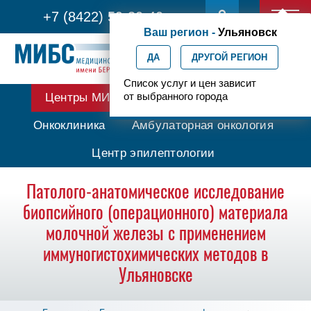
+7 (8422) 59-30-40
Ваш регион -
Ульяновск
ДА
ДРУГОЙ РЕГИОН
Список услуг и цен зависит
от выбранного города
Центры МИБС
Протонная терапия
Онкоклиника
Амбулаторная онкология
Центр эпилептологии
Патолого-анатомическое исследование
биопсийного (операционного) материала
молочной железы с применением
иммуногистохимических методов в
Ульяновске