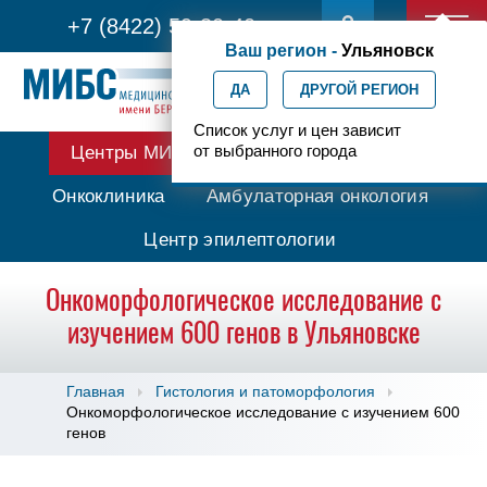
+7 (8422) 59-30-40
Ваш регион -
Ульяновск
ДА
ДРУГОЙ РЕГИОН
Список услуг и цен зависит
от выбранного города
Центры МИБС
Протонная терапия
Онкоклиника
Амбулаторная онкология
Центр эпилептологии
Онкоморфологическое исследование с
изучением 600 генов в Ульяновске
Главная
Гистология и патоморфология
Онкоморфологическое исследование с изучением 600
генов