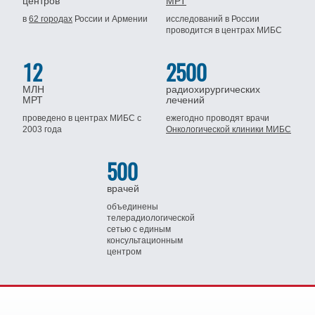
центров
МРТ
в
62 городах
России
и Армении
исследований в России
проводится
в центрах МИБС
12
2500
МЛН
радиохирургических
МРТ
лечений
проведено в центрах МИБС
с
ежегодно проводят врачи
2003 года
Онкологической клиники МИБС
500
врачей
объединены
телерадиологической
сетью
с единым
консультационным
центром