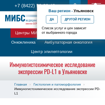
+7 (8422) 59-30-40
Ваш регион -
Ульяновск
ДА
ДРУГОЙ РЕГИОН
Список услуг и цен зависит
от выбранного города
Центры МИБС
Протонная терапия
Онкоклиника
Амбулаторная онкология
Центр эпилептологии
Иммуногистохимическое исследование
экспрессии PD-L1 в Ульяновске
Главная
Гистология и патоморфология
Иммуногистохимическое исследование экспрессии PD-
L1