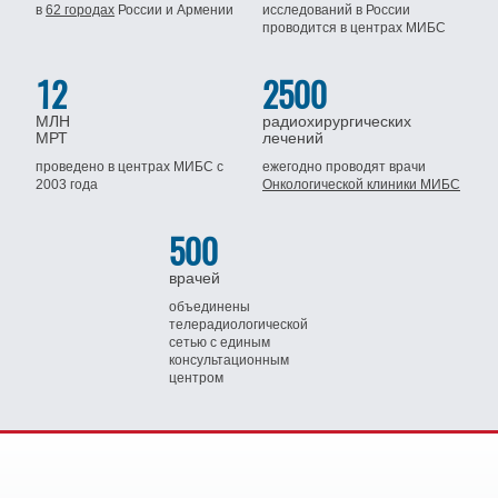
в
62 городах
России
и Армении
исследований в России
проводится
в центрах МИБС
12
2500
МЛН
радиохирургических
МРТ
лечений
проведено в центрах МИБС
с
ежегодно проводят врачи
2003 года
Онкологической клиники МИБС
500
врачей
объединены
телерадиологической
сетью
с единым
консультационным
центром