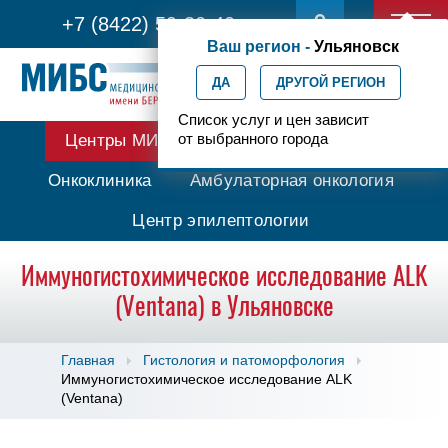
+7 (8422) 59-30-40
Ваш регион -
Ульяновск
ДА
ДРУГОЙ РЕГИОН
Список услуг и цен зависит
от выбранного города
Центры МИБС
Протонная терапия
Онкоклиника
Амбулаторная онкология
Центр эпилептологии
Иммуногистохимическое исследование ALK
(Ventana) в Ульяновске
Главная
Гистология и патоморфология
Иммуногистохимическое исследование ALK
(Ventana)